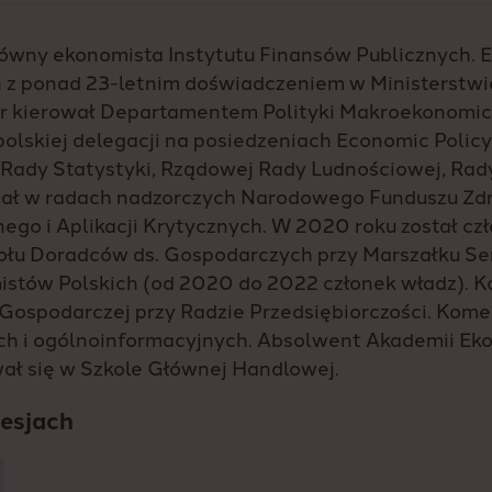
główny ekonomista Instytutu Finansów Publicznych. 
 z ponad 23-letnim doświadczeniem w Ministerstwi
tor kierował Departamentem Polityki Makroekonomic
olskiej delegacji na posiedzeniach Economic Polic
Rady Statystyki, Rządowej Rady Ludnościowej, Rady
adał w radach nadzorczych Narodowego Funduszu Z
go i Aplikacji Krytycznych. W 2020 roku został cz
ołu Doradców ds. Gospodarczych przy Marszałku Se
stów Polskich (od 2020 do 2022 członek władz). 
 Gospodarczej przy Radzie Przedsiębiorczości. Kom
h i ogólnoinformacyjnych. Absolwent Akademii Ek
ał się w Szkole Głównej Handlowej.
sesjach