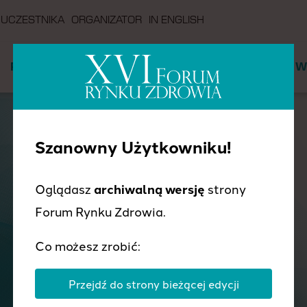
 UCZESTNIKA
ORGANIZATOR
IN ENGLISH
PROGRAM
PRELEGENCI
PARTNERZY
W
Szanowny Użytkowniku!
Oglądasz
archiwalną wersję
strony
Forum Rynku Zdrowia.
Co możesz zrobić:
PRELEGENCI
Przejdź do strony bieżącej edycji