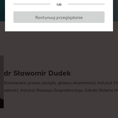
lub
Kontynuuj przeglądanie
dr Sławomir Dudek
Stanowisko:
prezes zarządu, główny ekonomista, Instytut F
adiunkt, Instytut Rozwoju Gospodarczego, Szkoła Główna 