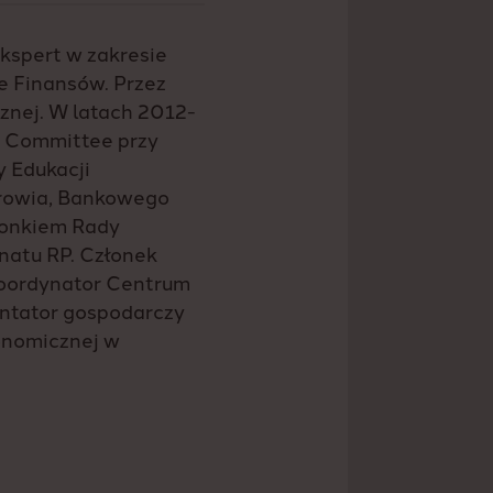
Ekspert w zakresie
e Finansów. Przez
znej. W latach 2012-
y Committee przy
 Edukacji
drowia, Bankowego
łonkiem Rady
natu RP. Członek
Koordynator Centrum
entator gospodarczy
onomicznej w