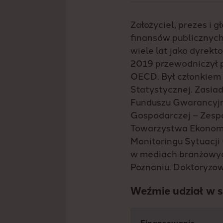
Założyciel, prezes i 
finansów publicznych
wiele lat jako dyrek
2019 przewodniczył p
OECD. Był członkiem 
Statystycznej. Zasi
Funduszu Gwarancyjne
Gospodarczej – Zesp
Towarzystwa Ekonomi
Monitoringu Sytuacji
w mediach branżowyc
Poznaniu. Doktoryzow
Weźmie udział w 
Finansowanie