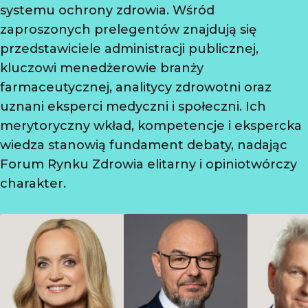
systemu ochrony zdrowia. Wśród
zaproszonych prelegentów znajdują się
przedstawiciele administracji publicznej,
kluczowi menedżerowie branży
farmaceutycznej, analitycy zdrowotni oraz
uznani eksperci medyczni i społeczni. Ich
merytoryczny wkład, kompetencje i ekspercka
wiedza stanowią fundament debaty, nadając
Forum Rynku Zdrowia elitarny i opiniotwórczy
charakter.