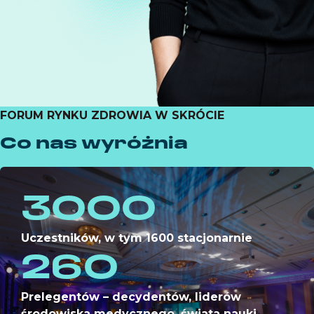
FORUM RYNKU ZDROWIA W SKRÓCIE
Co nas wyróżnia
3000
Uczestników, w tym 1600 stacjonarnie
260
Prelegentów – decydentów, liderów
środowiska medycznego, świata nauki,