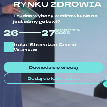
RYNKU ZDROWIA
Trudne wybory w zdrowiu. Na co
jesteśmy gotowi?
26
27
PAŹDZIERNIKA
2026
hotel Sheraton Grand
Warsaw
Dowiedz się więcej
Dodaj do kalendarza