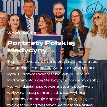
WYRÓŻNIENIA
Portrety Polskiej
Medycyny
To prestiżowe wyróżnienie przyznawane w trzech
kategoriach: Menedżer Rynku Zdrowiu, Lekarz
Rynku Zdrowia i Wydarzenie Rynku Zdrowia.
Portretami Polskiej Medycyny honorujemy osoby,
których działalność wywiera istotny, pozytywny
wpływ na naszą ochronę zdrowia. Wyboru
laureatów dokonuje Kapituła składająca się ze
zwycięzców nagradzanych Portretami Polskiej