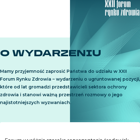
O WYDARZENIU
Mamy przyjemność zaprosić Państwa do udziału w XXII
Forum Rynku Zdrowia – wydarzeniu o ugruntowanej pozycji,
które od lat gromadzi przedstawicieli sektora ochrony
zdrowia i stanowi ważną przestrzeń rozmowy o jego
najistotniejszych wyzwaniach.