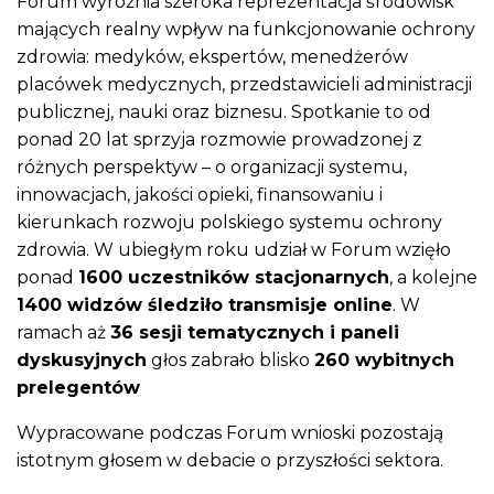
Forum wyróżnia szeroka reprezentacja środowisk
mających realny wpływ na funkcjonowanie ochrony
zdrowia: medyków, ekspertów, menedżerów
placówek medycznych, przedstawicieli administracji
publicznej, nauki oraz biznesu. Spotkanie to od
ponad 20 lat sprzyja rozmowie prowadzonej z
różnych perspektyw – o organizacji systemu,
innowacjach, jakości opieki, finansowaniu i
kierunkach rozwoju polskiego systemu ochrony
zdrowia. W ubiegłym roku udział w Forum wzięło
ponad
1600 uczestników stacjonarnych
, a kolejne
1400 widzów śledziło transmisje online
. W
ramach aż
36 sesji tematycznych i paneli
dyskusyjnych
głos zabrało blisko
260 wybitnych
prelegentów
Wypracowane podczas Forum wnioski pozostają
istotnym głosem w debacie o przyszłości sektora.