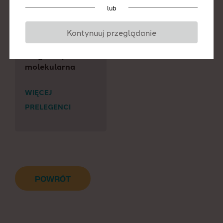
lub
Weźmie udział w sesjach
Kontynuuj przeglądanie
Diagnostyka
molekularna
WIĘCEJ
PRELEGENCI
POWRÓT