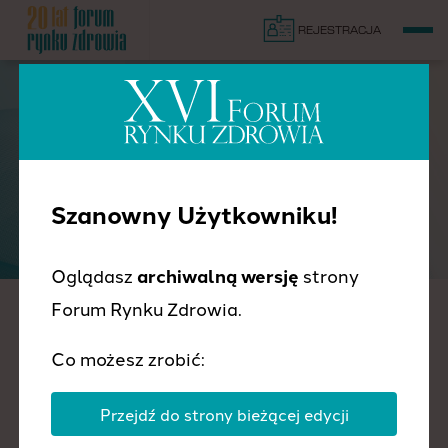
REJESTRACJA
PRELEGENCI
Szanowny Użytkowniku!
Oglądasz
archiwalną wersję
strony
Forum Rynku Zdrowia.
Agnieszka Mrozik
Co możesz zrobić:
Stanowisko:
zastępca dyrektora, Departament
Opieki Koordynowanej, Ministerstwo Zdrowia
Przejdź do strony bieżącej edycji