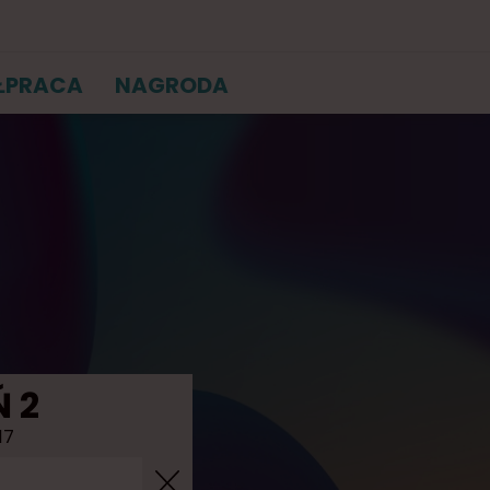
ŁPRACA
NAGRODA
Ń 2
17