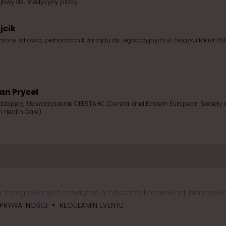
ajowy ds. medycyny pracy
jcik
chrony zdrowia, pełnomocnik zarządu ds. legislacyjnych w Związku Miast Pol
an Prycel
ądzający, Stowarzyszenie CEESTAHC (Central and Eastern European Society
 Health Care)
iu zintegrowanych rozwiązań w obszarze komunikacji biznesowe
•
 PRYWATNOŚCI
REGULAMIN EVENTU