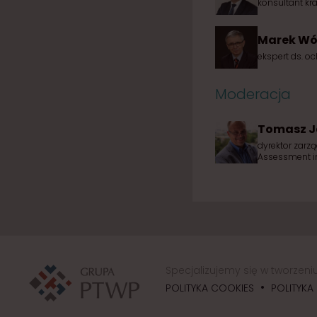
konsultant kr
Marek Wó
ekspert ds. o
Moderacja
Tomasz J
dyrektor zarz
Assessment in
Specjalizujemy się w tworzen
•
POLITYKA COOKIES
POLITYKA