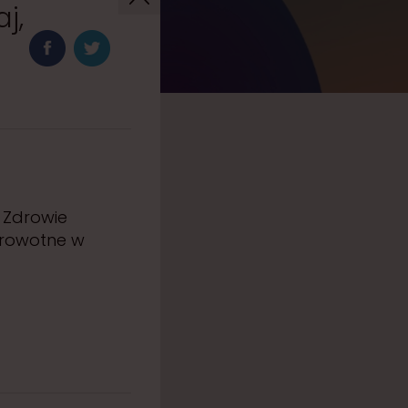
j,
 Zdrowie
zdrowotne w