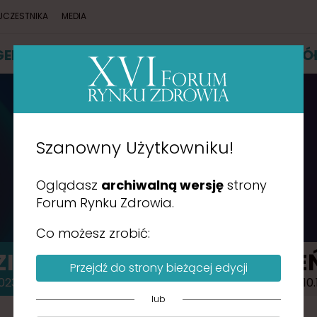
UCZESTNIKA
MEDIA
GENDA
PRELEGENCI
PARTNERZY
WSPÓ
Szanowny Użytkowniku!
AGENDA
Oglądasz
archiwalną wersję
strony
Forum Rynku Zdrowia.
Co możesz zrobić:
IEŃ 1
DZIE
Przejdź do strony bieżącej edycji
023.10.16
2023.10.
lub