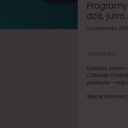
w
Programy 
i
dziś, jutro
a
16 października 2023 
Tematyka
Dekada zmian –
Człowiek Profil
praktyce – najc
Więcej informacj