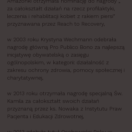
Amazonki otrzymała nominację do nagrody „
za całokształt działań na rzecz profilaktyki,
leczenia i rehabilitacji kobiet z rakiem piersi”
przyznawana przez Reach to Recovery,
w 2003 roku Krystyna Wechmann odebrała
nagrodę główną Pro Publico Bono za najlepszą
inicjatywę obywatelską o zasięgu
ogólnopolskim, w kategorii: działalność z
zakresu ochrony zdrowia, pomocy społecznej i
charytatywnej,
w 2013 roku otrzymała nagrodę specjalną Św.
Kamila za całokształt swoich działań
przyznaną przez ks. Nowaka z Instytutu Praw
Pacjenta i Edukacji Zdrowotnej,
w 2013 zdobyła tytuł Osobowości Roku w