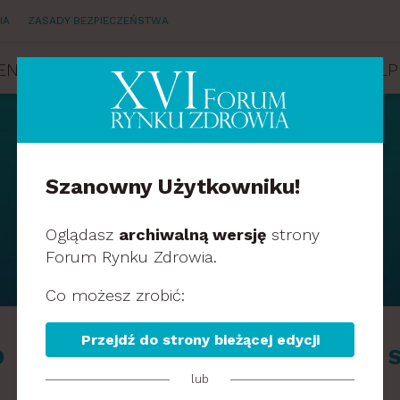
IA
ZASADY BEZPIECZEŃSTWA
ENDA
PRELEGENCI
PARTNERZY
WSPÓŁP
Szanowny Użytkowniku!
PRELEGENCI
Oglądasz
archiwalną wersję
strony
Forum Rynku Zdrowia.
Co możesz zrobić:
Przejdź do strony bieżącej edycji
D
F
G
H
I
J
K
L
M
N
O
P
R
lub