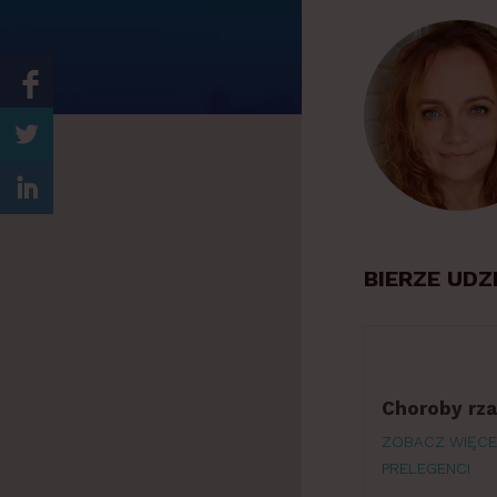
w
i
a
BIERZE UDZ
Choroby rz
ZOBACZ WIĘCE
PRELEGENCI