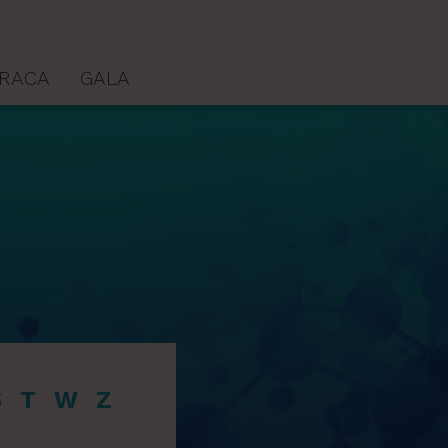
RACA
GALA
S
T
W
Z