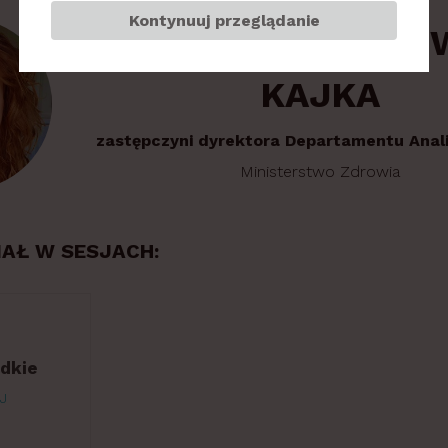
Kontynuuj przeglądanie
DOMINIKA JANISZE
KAJKA
zastępczyni dyrektora Departamentu Analiz
Ministerstwo Zdrowia
IAŁ W SESJACH:
adkie
J