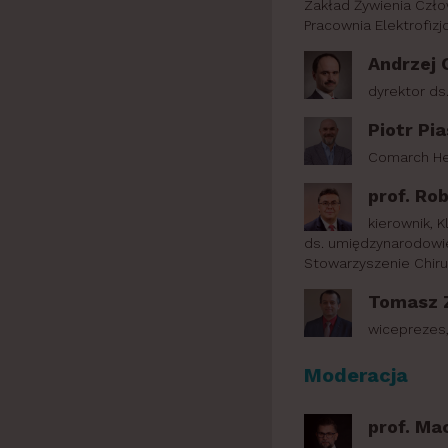
Zakład Żywienia Czło
Pracownia Elektrofizj
Andrzej 
dyrektor ds
Piotr Pi
Comarch He
prof. Ro
kierownik, K
ds. umiędzynarodowien
Stowarzyszenie Chiru
Tomasz Z
wiceprezes,
Moderacja
prof. Ma