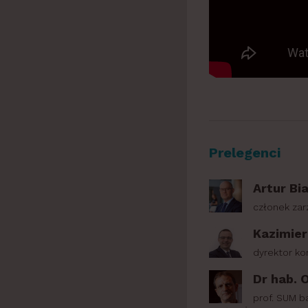
Prelegenci
Artur Bi
członek zar
Kazimier
dyrektor ko
Dr hab. 
prof. SUM b