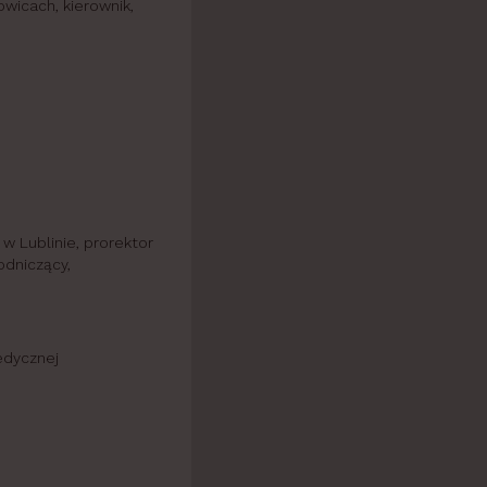
wicach, kierownik,
1 w Lublinie, prorektor
odniczący,
edycznej