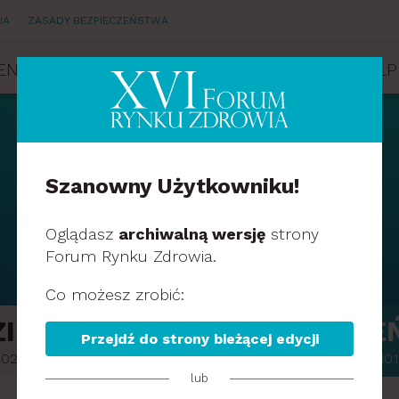
IA
ZASADY BEZPIECZEŃSTWA
ENDA
PRELEGENCI
PARTNERZY
WSPÓŁP
Szanowny Użytkowniku!
AGENDA
Oglądasz
archiwalną wersję
strony
Forum Rynku Zdrowia.
Co możesz zrobić:
IEŃ 1
DZIE
Przejdź do strony bieżącej edycji
021.10.18
2021.10.
lub