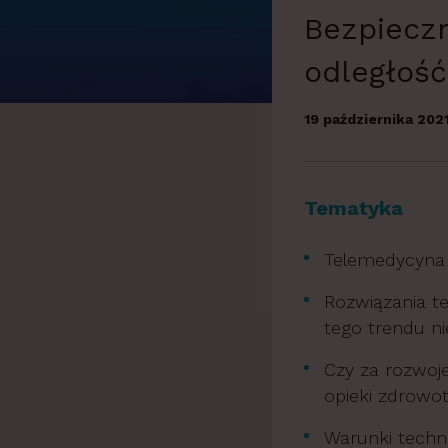
w
Bezpieczn
i
a
odległość,
19 października 2021
Tematyka
Telemedycyna 
Rozwiązania t
tego trendu n
Czy za rozwoj
opieki zdrowo
Warunki techn