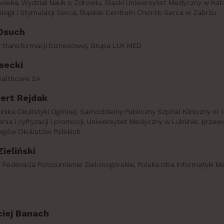
wieka, Wydział Nauk o Zdrowiu, Śląski Uniwersytet Medyczny w Kato
ologii i Stymulacji Serca, Śląskie Centrum Chorób Serca w Zabrzu
Osuch
. transformacji biznesowej, Grupa LUX MED
asecki
althcare SA
bert Rejdak
linika Okulistyki Ogólnej, Samodzielny Publiczny Szpital Kliniczny nr 
ia i cyfryzacji i promocji, Uniwersytet Medyczny w Lublinie, przew
rgów Okulistów Polskich
ieliński
 Federacja Porozumienie Zielonogórskie, Polska Izba Informatyki M
ciej Banach