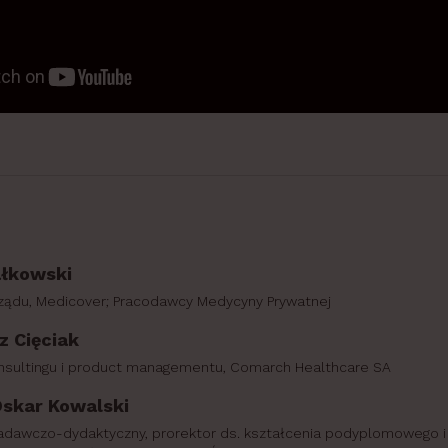
ałkowski
ządu, Medicover; Pracodawcy Medycyny Prywatnej
z Cięciak
nsultingu i product managementu, Comarch Healthcare SA
Oskar Kowalski
adawczo-dydaktyczny, prorektor ds. kształcenia podyplomowego i 