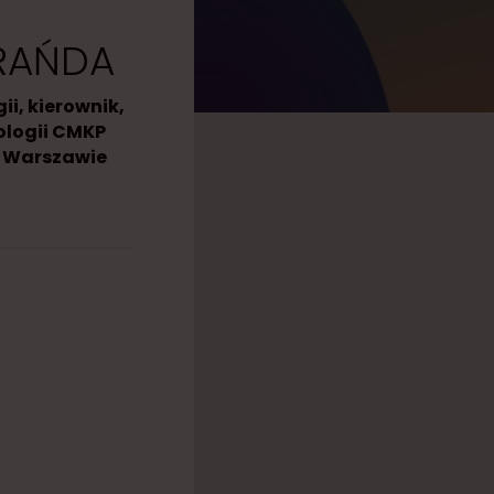
RAŃDA
i, kierownik,
jologii CMKP
w Warszawie