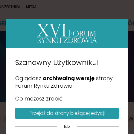
UCZESTNIKA
MEDIA
GENDA
PRELEGENCI
PARTNERZY
WSPÓ
Szanowny Użytkowniku!
PRELEGENCI
Oglądasz
archiwalną wersję
strony
Forum Rynku Zdrowia.
Co możesz zrobić:
Przejdź do strony bieżącej edycji
F
G
H
J
K
L
M
N
O
P
R
S
T
W
lub