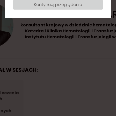
Kontynuuj przeglądanie
PROF. EWA LECH-MA
konsultant krajowy w dziedzinie hematologi
Katedra i Klinika Hematologii i Transfuz
Instytutu Hematologii i Transfuzjologii 
IAŁ W SESJACH:
leczenia
h
znych