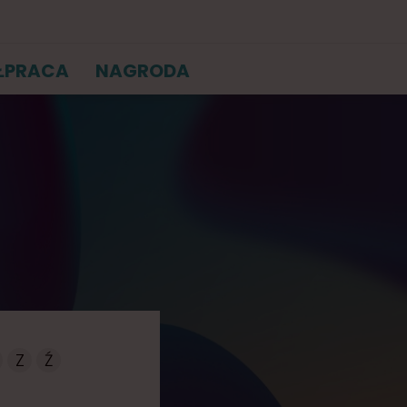
ŁPRACA
NAGRODA
Z
Ź