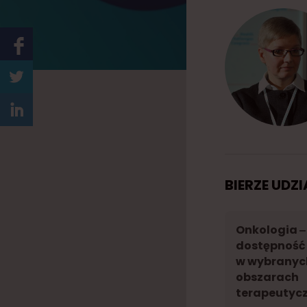
w
i
a
BIERZE UDZ
Onkologia ‒
dostępność 
w wybranyc
obszarach
terapeutyc