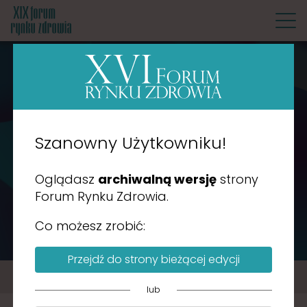
F
o
AGENDA
r
u
m
R
Szanowny Użytkowniku!
y
n
Oglądasz
archiwalną wersję
strony
k
Forum Rynku Zdrowia.
u
Z
Co możesz zrobić:
d
r
Przejdź do strony bieżącej edycji
o
w
lub
i