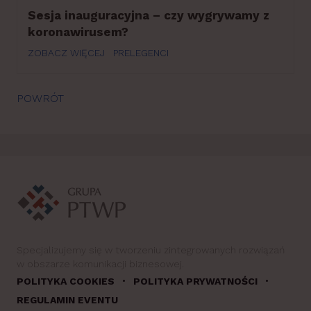
Sesja inauguracyjna – czy wygrywamy z
koronawirusem?
ZOBACZ WIĘCEJ
PRELEGENCI
POWRÓT
Specjalizujemy się w tworzeniu zintegrowanych rozwiązań
w obszarze komunikacji biznesowej.
•
•
POLITYKA COOKIES
POLITYKA PRYWATNOŚCI
REGULAMIN EVENTU