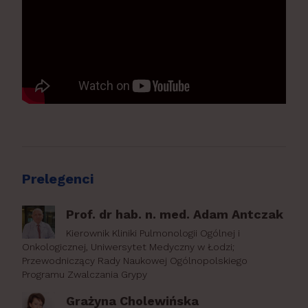
Prelegenci
Prof. dr hab. n. med. Adam Antczak
Kierownik Kliniki Pulmonologii Ogólnej i
Onkologicznej, Uniwersytet Medyczny w Łodzi;
Przewodniczący Rady Naukowej Ogólnopolskiego
Programu Zwalczania Grypy
Grażyna Cholewińska