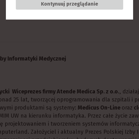
Kontynuuj przeglądanie
Izby Informatyki Medycznej
cki Wiceprezes firmy Atende Medica Sp. z o.o
., działa
nad 25 lat, tworzącej oprogramowania dla szpitali i p
gowymi produktami są systemy:
Medicus On-Line
oraz
cl
MIM UW na kierunku informatyka. Przez całe życie z
ię projektowaniem i tworzeniem systemów informatycz
uterland. Założyciel i aktualny Prezes Polskiej Izby 