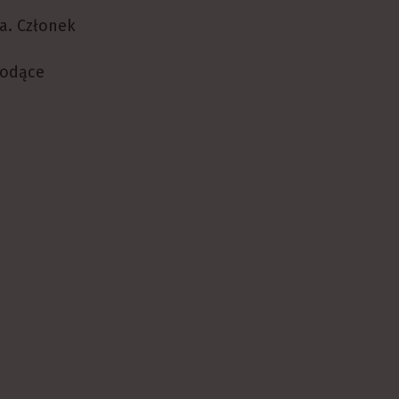
a. Członek
iodące