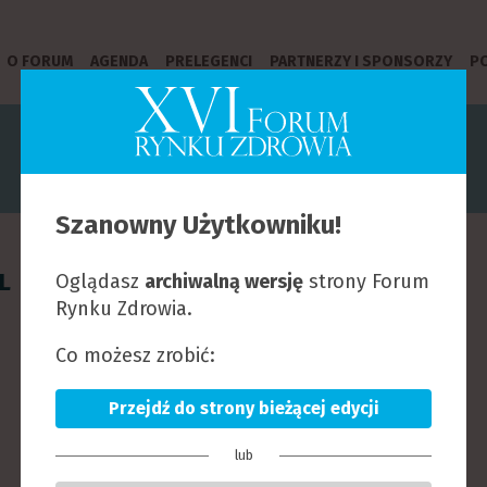
O FORUM
AGENDA
PRELEGENCI
PARTNERZY I SPONSORZY
PO
PRELEGENCI
Szanowny Użytkowniku!
L
Ł
M
N
O
P
R
S
T
U
W
Z
Oglądasz
archiwalną wersję
strony Forum
Rynku Zdrowia.
Co możesz zrobić:
Przejdź do strony bieżącej edycji
lub