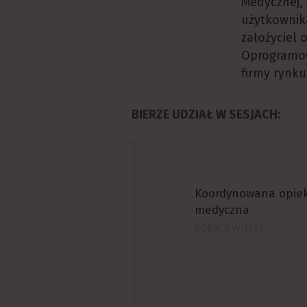
Medycznej, 
użytkownik
założyciel 
Oprogramow
firmy rynk
BIERZE UDZIAŁ W SESJACH:
Koordynowana opie
medyczna
ZOBACZ WIĘCEJ