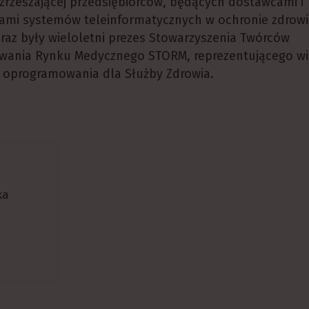
zrzeszającej przedsiębiorców, będących dostawcami i
ami systemów teleinformatycznych w ochronie zdrowi
oraz były wieloletni prezes Stowarzyszenia Twórców
ania Rynku Medycznego STORM, reprezentującego w
u oprogramowania dla Służby Zdrowia.
ka