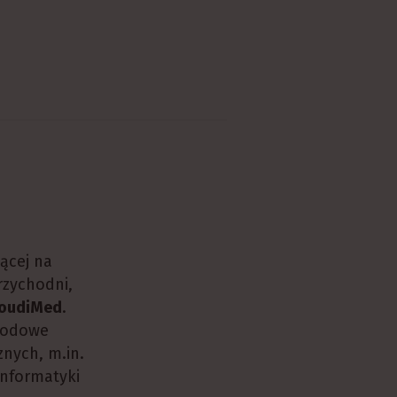
jącej na
rzychodni,
oudiMed
.
awodowe
nych, m.in.
Informatyki