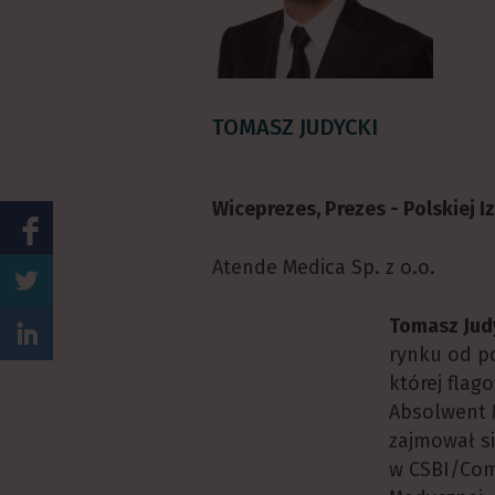
TOMASZ JUDYCKI
Wiceprezes, Prezes - Polskiej 
Atende Medica Sp. z o.o.
Tomasz Judy
rynku od po
której fla
Absolwent 
zajmował s
w CSBI/Comp