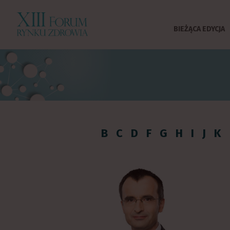
BIEŻĄCA EDYCJA
B
C
D
F
G
H
I
J
K