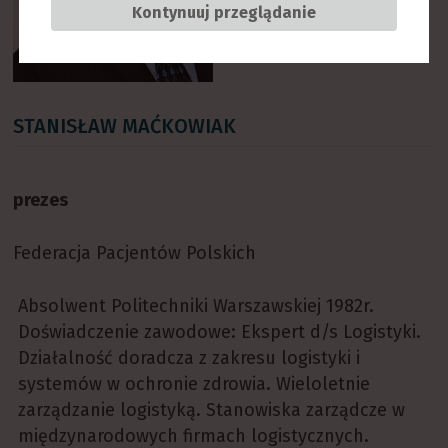
Kontynuuj przeglądanie
STANISŁAW MAĆKOWIAK
prezes
Federacja Pacjentów Polskich
Absolwent Politechniki Warszawskiej 1982r.
Doświadczenie zawodowe: Ekspert d/s Logistyki.
Działalność doradcza z zakresu logistyki i
systemów w ochronie zdrowia. Wieloletnie
zarządzanie logistyką. Stanowiska zarządcze w
międzynarodowych firmach logistycznych.