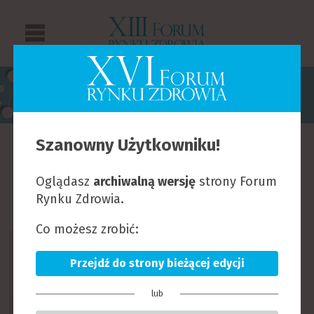
PRELEGENCI
Szanowny Użytkowniku!
B
C
D
F
G
H
I
J
K
L
Ł
M
N
O
Oglądasz
archiwalną wersję
strony Forum
P
R
S
T
U
W
Z
Rynku Zdrowia.
Co możesz zrobić:
Przejdź do strony bieżącej edycji
lub