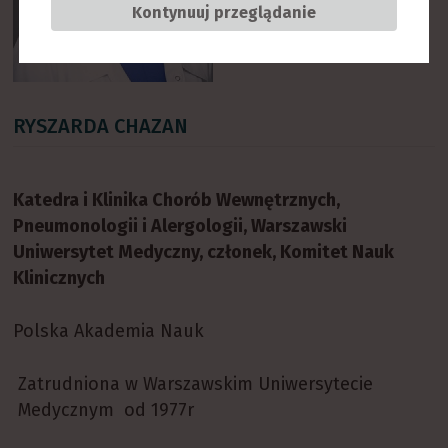
Kontynuuj przeglądanie
RYSZARDA CHAZAN
Katedra i Klinika Chorób Wewnętrznych,
Pneumonologii i Alergologii, Warszawski
Uniwersytet Medyczny, członek, Komitet Nauk
Klinicznych
Polska Akademia Nauk
Zatrudniona w Warszawskim Uniwersytecie
Medycznym od 1977r