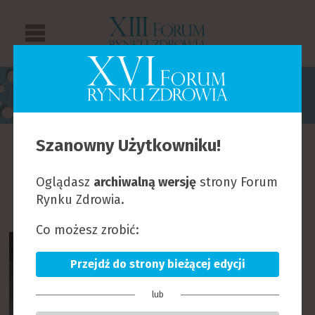
PRELEGENCI
Szanowny Użytkowniku!
B
C
D
F
G
H
I
J
K
L
Ł
M
N
O
Oglądasz
archiwalną wersję
strony Forum
P
R
S
T
U
W
Z
Rynku Zdrowia.
Co możesz zrobić:
Przejdź do strony bieżącej edycji
lub