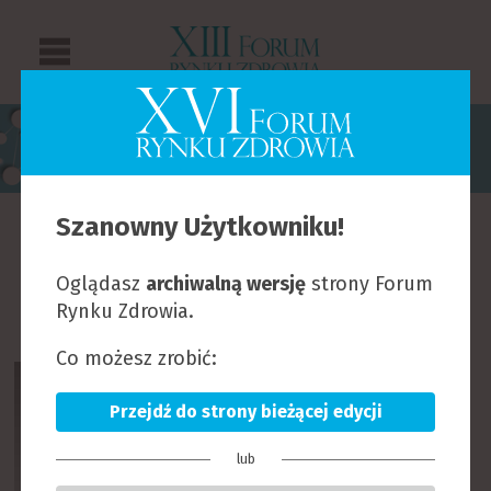
PRELEGENCI
Szanowny Użytkowniku!
B
C
D
F
G
H
I
J
K
L
Ł
M
N
O
Oglądasz
archiwalną wersję
strony Forum
P
R
S
T
U
W
Z
Rynku Zdrowia.
Co możesz zrobić:
Przejdź do strony bieżącej edycji
lub