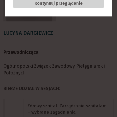
Kontynuuj przeglądanie
LUCYNA DARGIEWICZ
Przewodnicząca
Ogólnopolski Związek Zawodowy Pielęgniarek i
Położnych
BIERZE UDZIAŁ W SESJACH:
Zdrowy szpital. Zarządzanie szpitalami
– wybrane zagadnienia