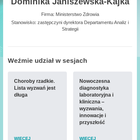
Dominika Janiszewska-Kajka
Firma:
Ministerstwo Zdrowia
Stanowisko:
zastępczyni dyrektora Departamentu Analiz i
Strategii
Weźmie udział w sesjach
Choroby rzadkie.
Nowoczesna
Lista wyzwań jest
diagnostyka
długa
laboratoryjna i
kliniczna –
wyzwania,
innowacje i
przyszłość
WIĘCEJ
WIĘCEJ