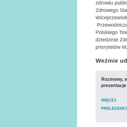
zdrowiu publi
Zdrowego Sta
Wiceprzewodn
Przewodniczą
Polskiego Tow
dziedzinie Zd
priorytetów M
Weźmie udz
Rozmowy, w
prezentacje
WIĘCEJ
PRELEGENCI