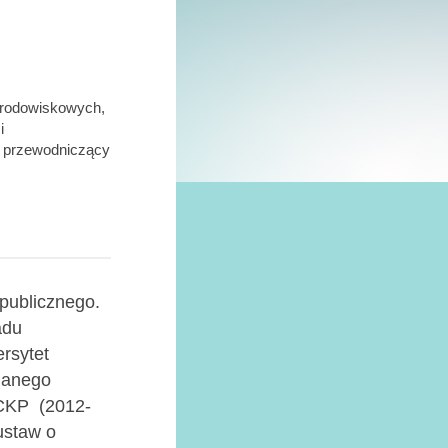
 Środowiskowych,
i
 przewodniczący
 publicznego.
adu
rsytet
nianego
 CKP (2012-
ustaw o