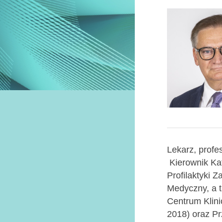
Lekarz, profe
Kierownik Ka
Profilaktyki 
Medyczny, a t
Centrum Klin
2018) oraz P