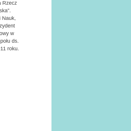
a Rzecz
ska”.
i Nauk,
zydent
jowy w
połu ds.
011 roku.