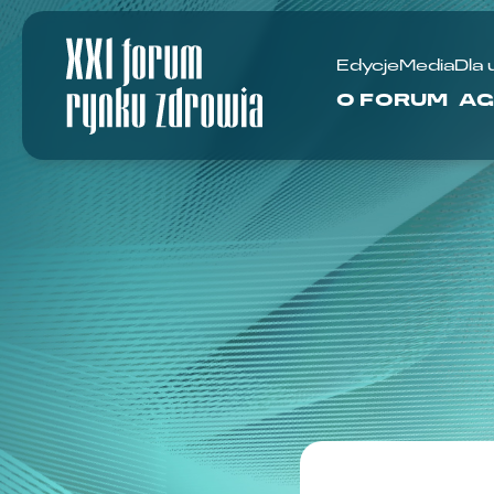
Edycje
Media
Dla 
O FORUM
AG